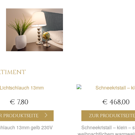
RTIMENT
€ 7,80
€ 468,00
R PRODUKTSEITE
ZUR PRODUKTSEIT
chlauch 13mm gelb 230V
Schneekristall – klein – st
weihnachtlichem warmweiß