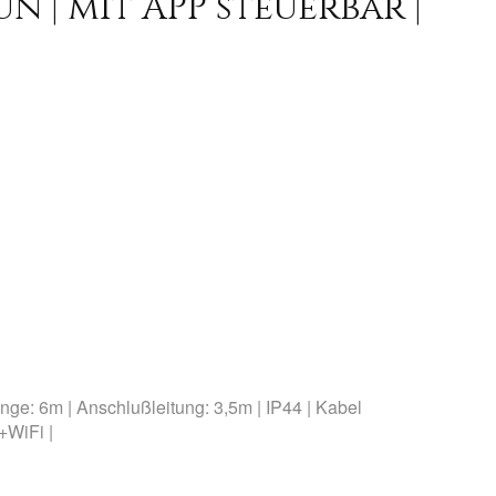
 | mit APP steuerbar |
nge: 6m | Anschlußleitung: 3,5m | IP44 | Kabel
+WiFi |