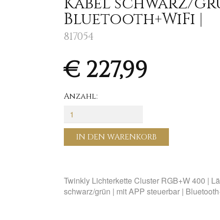
Kabel schwarz/grün
Bluetooth+WiFi |
817054
€ 227,99
Anzahl:
IN DEN WARENKORB
Twinkly Lichterkette Cluster RGB+W 400 | Lä
schwarz/grün | mit APP steuerbar | Bluetooth