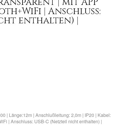
 transparent | mit APP
oth+WiFi | Anschluss:
cht enthalten) |
0 | Länge:12m | Anschlußleitung: 2,0m | IP20 | Kabel:
iFi | Anschluss: USB-C (Netzteil nicht enthalten) |