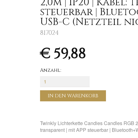
2,0m | IP20 | Kabel:
steuerbar | Blueto
USB-C (Netzteil ni
817024
€ 59,88
Anzahl:
IN DEN WARENKORB
Twinkly Lichterkette Candies Candles RGB 20
transparent | mit APP steuerbar | Bluetooth+W