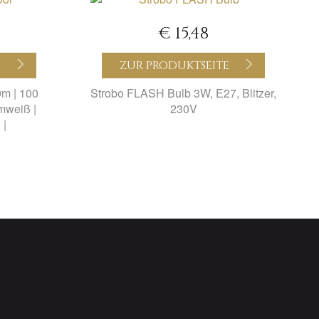
€ 15,48
E
ZUR PRODUKTSEITE
0m | 100
Strobo FLASH Bulb 3W, E27, Blitzer,
mweiß |
230V
 |