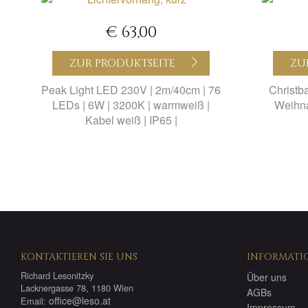
€ 63,00
ZUR PRODUKTSEITE
ZU
Peak Light LED 230V | 2m/40cm | 76
Christb
LEDs | 6W | 3200K | warmweiß |
Weihna
Kabel weiß | IP65 |
KONTAKTIEREN SIE UNS
INFORMATI
Richard Lesonitzky
Über uns
Lacknergasse 78, 1180 Wien
AGBs
office@leso.at
Email:
Impressum