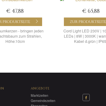
€ 47,88
€ 65,88
R PRODUKTSEITE
ZUR PRODUKTSEIT
aumkerzen - bringen jeden
Cord Light LED 230V | 1
chtsbaum zum Strahlen,
LEDs | 8W | 3000K | war
Höhe:10cm
Kabel d.grün | IP65
ON
ANGEBOTE
Marktzeiten
Gemeindezeiten
Shopzeiten