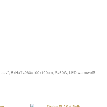
lusiv", BxHxT=280x100x100cm, P=60W, LED warmweiß