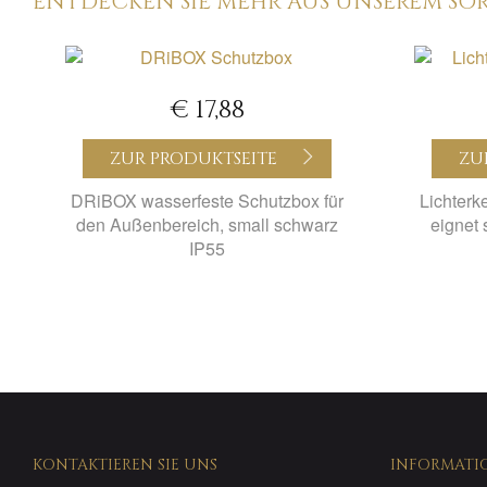
ENTDECKEN SIE MEHR AUS UNSEREM SO
€ 17,88
ZUR PRODUKTSEITE
ZU
DRiBOX wasserfeste Schutzbox für
Lichterk
den Außenbereich, small schwarz
eignet 
IP55
KONTAKTIEREN SIE UNS
INFORMATI