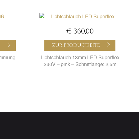
€ 360,00
E
ZUR PRODUKTSEITE
timmung –
Lichtschlauch 13mm LED Superflex
230V – pink – Schnittlänge: 2,5m