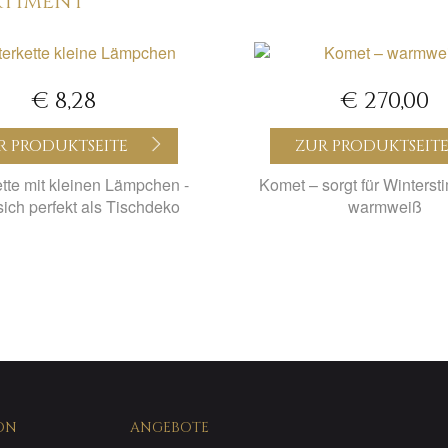
RTIMENT
€ 8,28
€ 270,00
R PRODUKTSEITE
ZUR PRODUKTSEIT
ette mit kleinen Lämpchen -
Komet – sorgt für Winters
sich perfekt als Tischdeko
warmweiß
ON
ANGEBOTE