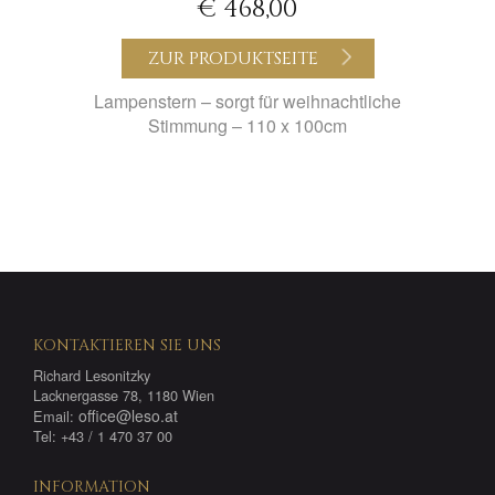
€ 468,00
ZUR PRODUKTSEITE
Lampenstern – sorgt für weihnachtliche
Stimmung – 110 x 100cm
KONTAKTIEREN SIE UNS
Richard Lesonitzky
Lacknergasse 78, 1180 Wien
office@leso.at
Email:
Tel: +43 / 1 470 37 00
INFORMATION