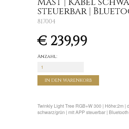
Mast | Kabel schwa
steuerbar | Blueto
817004
€ 239,99
Anzahl:
IN DEN WARENKORB
Twinkly Light Tree RGB+W 300 | Höhe:2m | d:1
schwarz/grün | mit APP steuerbar | Bluetooth