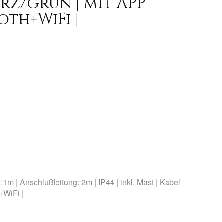
rz/grün | mit APP
oth+WiFi |
m | Anschlußleitung: 2m | IP44 | inkl. Mast | Kabel
+WiFi |