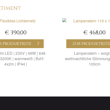
RTIMENT
€ 390,00
€ 468,00
R PRODUKTSEITE
ZUR PRODUKTSEIT
ht LED | 230V | 49W | 648
Lampenstern – sorgt 
 3200K | warmweiß | BxH:
weihnachtliche Stimmung
4x2m | IP44 |
100cm