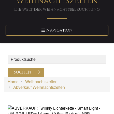
Weihnachtszeiten
Die Welt der Weihnachtsbeleuchtung
Toggle
Navigation
navigation
SUCHEN
Home
Weihnachtszeiten
Abverkauf Weihnachtszeiten